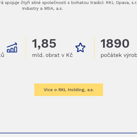
 spojuje čtyři silné společnosti s bohatou tradicí: RKL Opava, s.r.
Industry a MSA, a.s.
1,85
1890
ců
mld. obrat v Kč
počátek výro
Více o RKL Holding, a.s.