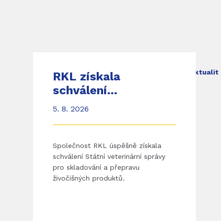
Aktuality
Přejít do aktualit
RKL získala
schválení
pro skladování
5. 8. 2026
a přepravu
živočišných
produktů
Společnost RKL úspěšně získala
schválení Státní veterinární správy
pro skladování a přepravu
živočišných produktů.