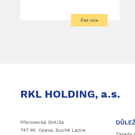
Číst více
RKL HOLDING, a.s.
DŮLEŽ
Přerovecká 304/2a
747 95 Opava, Suché Lazce
Zásady 