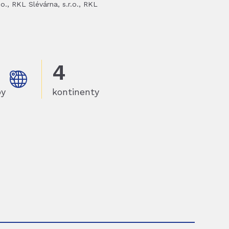
o., RKL Slévárna, s.r.o., RKL
4
by
kontinenty