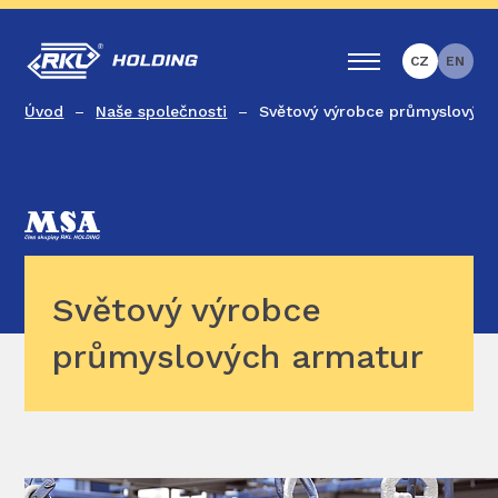
CZ
EN
Úvod
Naše společnosti
Světový výrobce průmyslových
Světový výrobce
průmyslových armatur