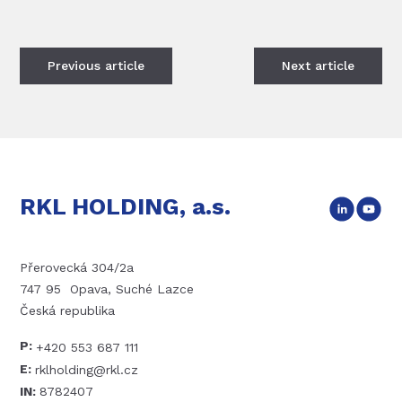
Previous
article
Next
article
RKL HOLDING, a.s.
Přerovecká 304/2a
747 95 Opava, Suché Lazce
Česká republika
P:
+420 553 687 111
E:
rklholding@rkl.cz
IN:
8782407