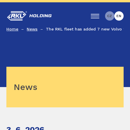
CZ
EN
Home
News
The RKL fleet has added 7 new Volvo tru
News
3. 6. 2026