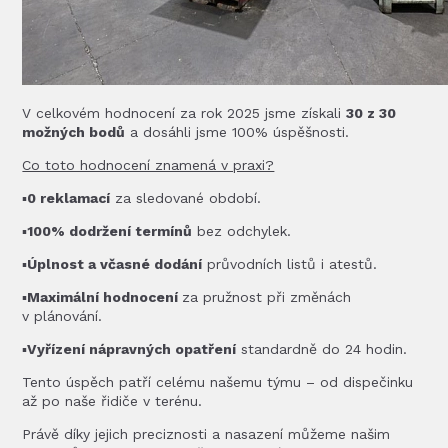
V celkovém hodnocení za rok 2025 jsme získali
30 z 30
možných bodů
a dosáhli jsme 100% úspěšnosti.
Co toto hodnocení znamená v praxi?
▪️
0 reklamací
za sledované období.
▪️
100% dodržení termínů
bez odchylek.
▪️
Úplnost a včasné dodání
průvodních listů i atestů.
▪️
Maximální hodnocení
za pružnost při změnách
v plánování.
▪️
Vyřízení nápravných opatření
standardně do 24 hodin.
Tento úspěch patří celému našemu týmu – od dispečinku
až po naše řidiče v terénu.
Právě díky jejich preciznosti a nasazení můžeme našim