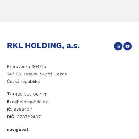
RKL HOLDING, a.s.
Přerovecká 304/2a
747 95 Opava, Suché Lazce
Česká republika
T:
+420 553 687 111
E:
rklholding@rkl.cz
IČ:
8782407
DIČ:
CZ8782407
navigovat