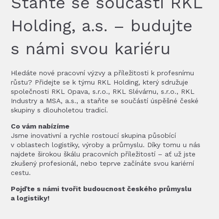
Staňte se součástí RKL
Holding, a.s. – budujte
s námi svou kariéru
Hledáte nové pracovní výzvy a příležitosti k profesnímu
růstu? Přidejte se k týmu RKL Holding, který sdružuje
společnosti RKL Opava, s.r.o., RKL Slévárnu, s.r.o., RKL
Industry a MSA, a.s., a staňte se součástí úspěšné české
skupiny s dlouholetou tradicí.
Co vám nabízíme
Jsme inovativní a rychle rostoucí skupina působící
v oblastech logistiky, výroby a průmyslu. Díky tomu u nás
najdete širokou škálu pracovních příležitostí – ať už jste
zkušený profesionál, nebo teprve začínáte svou kariérní
cestu.
Pojďte s námi tvořit budoucnost českého průmyslu
a logistiky!