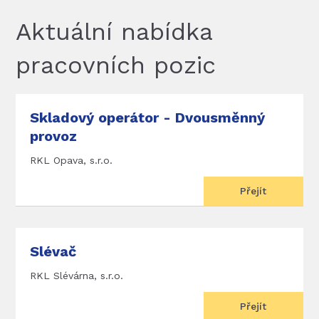
Aktuální nabídka
pracovních pozic
Skladový operátor - Dvousměnný
provoz
RKL Opava, s.r.o.
Přejít
Slévač
RKL Slévárna, s.r.o.
Přejít