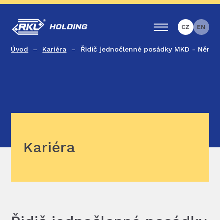
CZ
EN
Úvod
Kariéra
Řidič jednočlenné posádky MKD - Něme
Kariéra