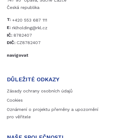
747 95 Opava, Suché Lazce
Česká republika
T:
+420 553 687 111
E:
rklholding@rkl.cz
IČ:
8782407
DIČ:
CZ8782407
navigovat
DŮLEŽITÉ ODKAZY
Zásady ochrany osobních údajů
Cookies
Oznámení o projektu přeměny a upozornění
pro věřitele
NAŠE SPOLEČNOSTI