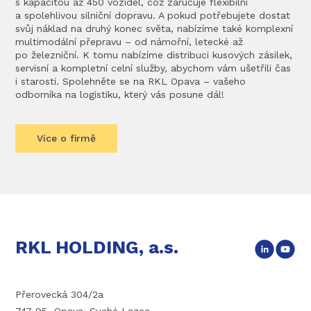
s kapacitou až 450 vozidel, což zaručuje flexibilní
a spolehlivou silniční dopravu. A pokud potřebujete dostat
svůj náklad na druhý konec světa, nabízíme také komplexní
multimodální přepravu – od námořní, letecké až
po železniční. K tomu nabízíme distribuci kusových zásilek,
servisní a kompletní celní služby, abychom vám ušetřili čas
i starosti. Spolehněte se na RKL Opava – vašeho
odborníka na logistiku, který vás posune dál!
Více o firmě
RKL HOLDING, a.s.
Přerovecká 304/2a