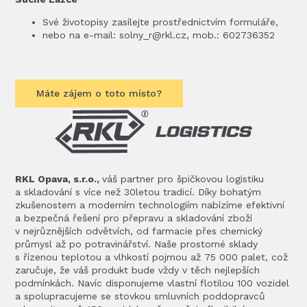
Své životopisy zasílejte prostřednictvím formuláře,
nebo na e-mail:
solny_r@rkl.cz
, mob.: 602736352
Máte zájem o toto místo?
RKL Opava, s.r.o.,
váš partner pro špičkovou logistiku
a skladování s více než 30letou tradicí. Díky bohatým
zkušenostem a moderním technologiím nabízíme efektivní
a bezpečná řešení pro přepravu a skladování zboží
v nejrůznějších odvětvích, od farmacie přes chemický
průmysl až po potravinářství. Naše prostorné sklady
s řízenou teplotou a vlhkostí pojmou až 75 000 palet, což
zaručuje, že váš produkt bude vždy v těch nejlepších
podmínkách. Navíc disponujeme vlastní flotilou 100 vozidel
a spolupracujeme se stovkou smluvních poddopravců