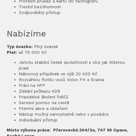
Profesní průkaz a kartu do tachografu
Trestní bezúhonnost
Zodpovědný přístup
Nabízíme
Typ úvazku:
Plný úvazek
Plat:
až 70 000 Kč
Jistotu stabilní české společnosti s více jak 30letou
praxí
Náborový příspěvek ve výši 20 000 Kč
Rozsáhlou flotilu vozů Volvo FH a Scania
Práci na HPP
Získání průkazu ADR
Pravidelné školení řidičů
Servisní pomoc na cestě
Firemní akce a oblečení
Nástup možný samostatně nebo v posádce
Individuální přístup
Místo výkonu práce: Přerovecká 304/2a, 747 95 Opava,
Suché Lazce